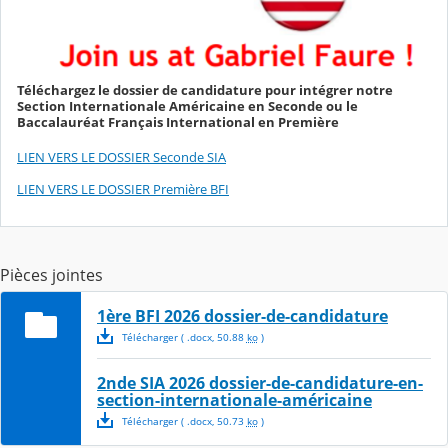
Téléchargez le dossier de candidature pour intégrer notre
Section Internationale Américaine en Seconde ou le
Baccalauréat Français International en Première
LIEN VERS LE DOSSIER Seconde SIA
LIEN VERS LE DOSSIER Première BFI
Pièces jointes
1ère BFI 2026 dossier-de-candidature
Télécharger
( .
docx
,
50.88
ko
)
2nde SIA 2026 dossier-de-candidature-en-
section-internationale-américaine
Télécharger
( .
docx
,
50.73
ko
)