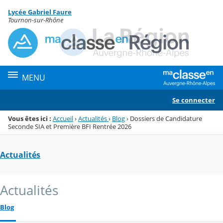
Panneau de gestion des cookies
Lycée Gabriel Faure
Menu de la rubrique
Contenu
Tournon-sur-Rhône
MENU
Se connecter
Vous êtes ici :
Accueil
›
Actualités
›
Blog
›
Dossiers de Candidature
Seconde SIA et Première BFI Rentrée 2026
Actualités
Actualités
Blog