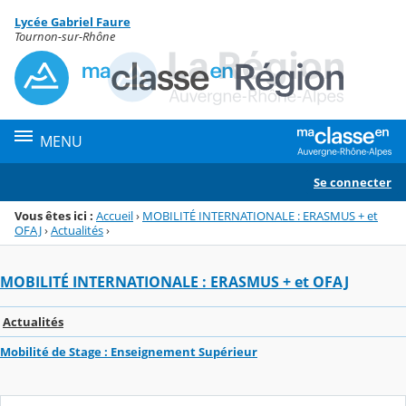
Panneau de gestion des cookies
Lycée Gabriel Faure
Menu de la rubrique
Contenu
Tournon-sur-Rhône
MENU
Se connecter
Vous êtes ici :
Accueil
›
MOBILITÉ INTERNATIONALE : ERASMUS + et
OFAJ
›
Actualités
›
MOBILITÉ INTERNATIONALE : ERASMUS + et OFAJ
Actualités
Mobilité de Stage : Enseignement Supérieur