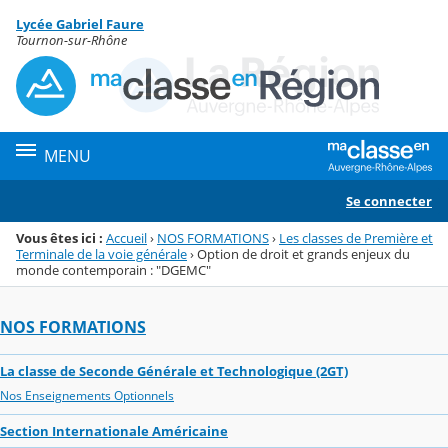
Panneau de gestion des cookies
Lycée Gabriel Faure
Menu de la rubrique
Contenu
Tournon-sur-Rhône
MENU
Se connecter
Vous êtes ici :
Accueil
›
NOS FORMATIONS
›
Les classes de Première et
Terminale de la voie générale
›
Option de droit et grands enjeux du
monde contemporain : "DGEMC"
NOS FORMATIONS
La classe de Seconde Générale et Technologique (2GT)
Nos Enseignements Optionnels
Section Internationale Américaine