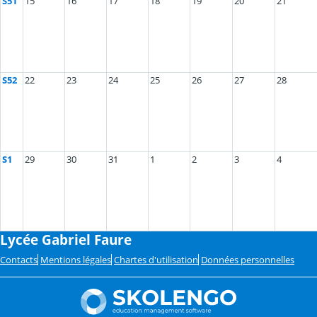
S51
15
16
17
18
19
20
21
S52
22
23
24
25
26
27
28
S1
29
30
31
1
2
3
4
Lycée Gabriel Faure
Contacts
Mentions légales
Chartes d'utilisation
Données personnelles