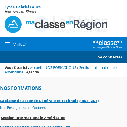
Panneau de gestion des cookies
Lycée Gabriel Faure
Menu de la rubrique
Contenu
Tournon-sur-Rhône
MENU
Se connecter
Vous êtes ici :
Accueil
›
NOS FORMATIONS
›
Section Internationale
Américaine
›
Agenda
NOS FORMATIONS
La classe de Seconde Générale et Technologique (2GT)
Nos Enseignements Optionnels
Section Internationale Américaine
Section Sportive Scolaire BADMINTON