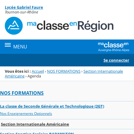
Panneau de gestion des cookies
Lycée Gabriel Faure
Menu de la rubrique
Contenu
Tournon-sur-Rhône
MENU
Se connecter
Vous êtes ici :
Accueil
›
NOS FORMATIONS
›
Section Internationale
Américaine
›
Agenda
NOS FORMATIONS
La classe de Seconde Générale et Technologique (2GT)
Nos Enseignements Optionnels
Section Internationale Américaine
Section Sportive Scolaire BADMINTON