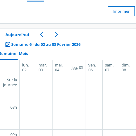
Imprimer
Aujourd’hui
Semaine 6 - du 02 au 08 Février 2026
Semaine
Mois
lun.
mar.
mer.
ven.
sam.
dim.
jeu.
05
02
03
04
06
07
08
Sur la
journée
08h
09h