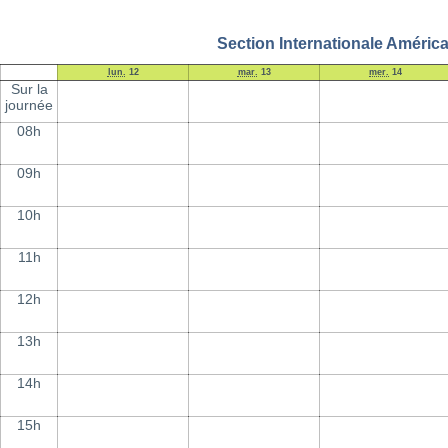
Section Internationale América
lun.
12
mar.
13
mer.
14
Sur la
journée
08h
09h
10h
11h
12h
13h
14h
15h