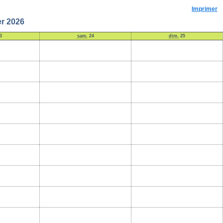
Imprimer
er 2026
3
sam.
24
dim.
25