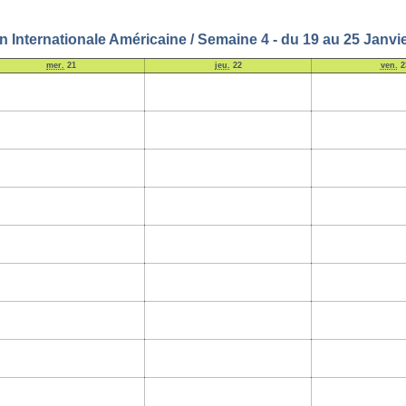
n Internationale Américaine / Semaine 4 - du 19 au 25 Janvi
mer.
21
jeu.
22
ven.
2