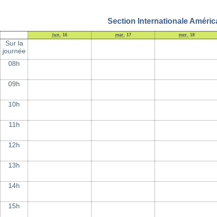
Section Internationale Améric
lun.
16
mar.
17
mer.
18
Sur la
journée
08h
09h
10h
11h
12h
13h
14h
15h