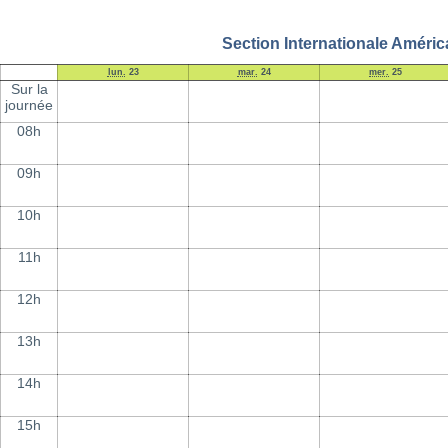
Section Internationale Améric
lun.
23
mar.
24
mer.
25
Sur la
journée
08h
09h
10h
11h
12h
13h
14h
15h