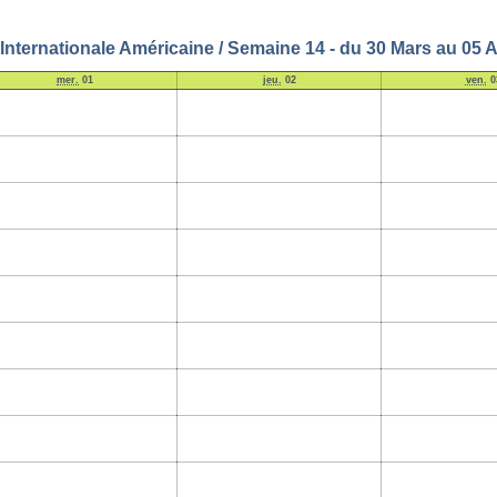
Internationale Américaine / Semaine 14 - du 30 Mars au 05 A
mer.
01
jeu.
02
ven.
0