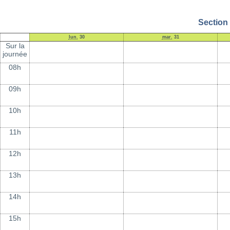
Section 
lun.
30
mar.
31
Sur la
journée
08h
09h
10h
11h
12h
13h
14h
15h