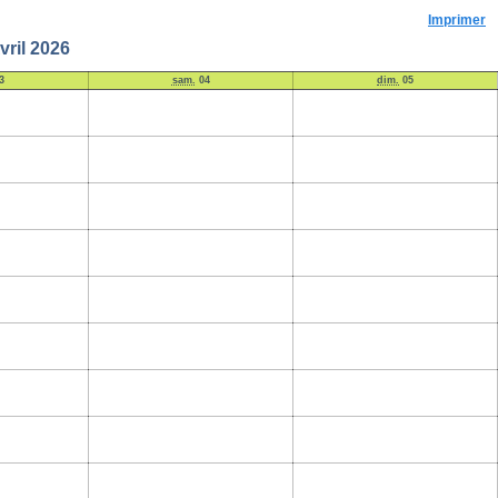
Imprimer
vril 2026
3
sam.
04
dim.
05