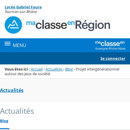
Panneau de gestion des cookies
Lycée Gabriel Faure
Menu de la rubrique
Contenu
Tournon-sur-Rhône
MENU
Se connecter
Vous êtes ici :
Accueil
›
Actualités
›
Blog
›
Projet intergénérationnel
autour des jeux de société.
Actualités
Actualités
Blog