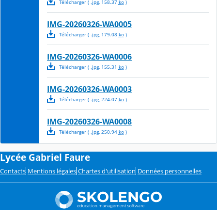
Télécharger
( .
jpg
,
158.37
ko
)
IMG-20260326-WA0005
Télécharger
( .
jpg
,
179.08
ko
)
IMG-20260326-WA0006
Télécharger
( .
jpg
,
155.31
ko
)
IMG-20260326-WA0003
Télécharger
( .
jpg
,
224.07
ko
)
IMG-20260326-WA0008
Télécharger
( .
jpg
,
250.94
ko
)
Lycée Gabriel Faure
Contacts
Mentions légales
Chartes d'utilisation
Données personnelles