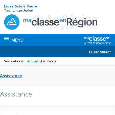
Panneau de gestion des cookies
Lycée Gabriel Faure
Menu de la rubrique
Contenu
Tournon-sur-Rhône
MENU
Se connecter
Vous êtes ici :
Accueil
›
Assistance
Assistance
Assistance