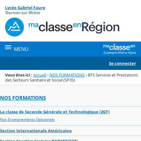
Panneau de gestion des cookies
Lycée Gabriel Faure
Menu de la rubrique
Contenu
Tournon-sur-Rhône
MENU
Se connecter
Vous êtes ici :
Accueil
›
NOS FORMATIONS
›
BTS Services et Prestations
des Secteurs Sanitaire et Social (SP3S)
NOS FORMATIONS
La classe de Seconde Générale et Technologique (2GT)
Nos Enseignements Optionnels
Section Internationale Américaine
Section Sportive Scolaire BADMINTON