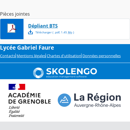
Pièces jointes
Dépliant BTS
Télécharger
( .
pdf
,
1.45
Mo
)
Lycée Gabriel Faure
Contacts
Mentions légales
Chartes d'utilisation
Données personnelles