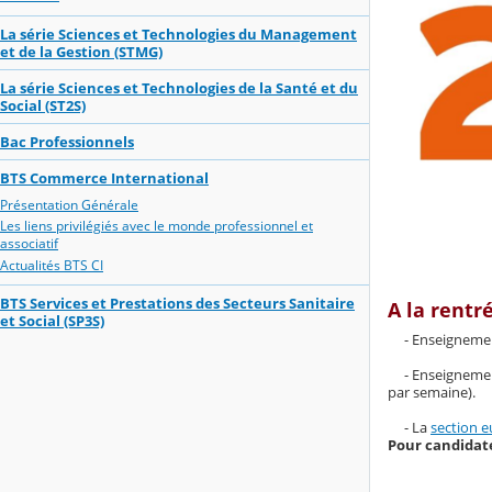
La série Sciences et Technologies du Management
et de la Gestion (STMG)
La série Sciences et Technologies de la Santé et du
Social (ST2S)
Bac Professionnels
BTS Commerce International
Présentation Générale
Les liens privilégiés avec le monde professionnel et
associatif
Actualités BTS CI
BTS Services et Prestations des Secteurs Sanitaire
A la rentr
et Social (SP3S)
- Enseignement
- Enseignement
par semaine).
- La
section 
Pour candidater