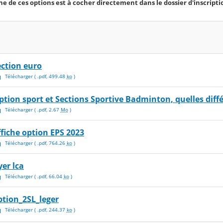
une de ces options est à cocher directement dans le dossier d'inscripti
ection euro
Télécharger
( .
pdf
,
499.48
ko
)
ption sport et Sections Sportive Badminton, quelles diffe
Télécharger
( .
pdf
,
2.67
Mo
)
ffiche option EPS 2023
Télécharger
( .
pdf
,
764.26
ko
)
yer lca
Télécharger
( .
pdf
,
66.04
ko
)
ption_2SL_leger
Télécharger
( .
pdf
,
244.37
ko
)