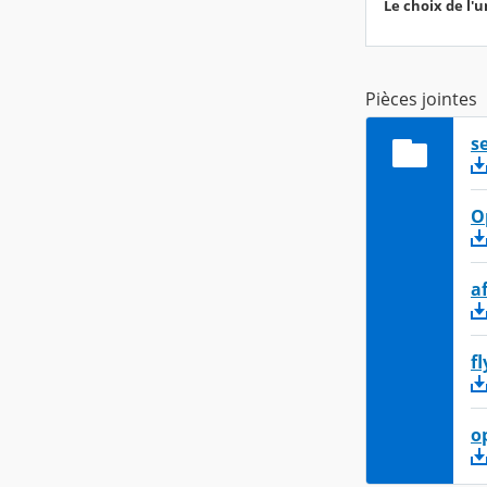
Le choix de l'
Pièces jointes
s
O
a
fl
o