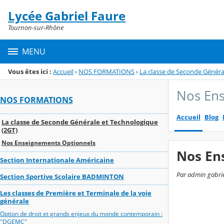
Panneau de gestion des cookies
Lycée Gabriel Faure
Menu de la rubrique
Contenu
Tournon-sur-Rhône
MENU
Vous êtes ici :
Accueil
›
NOS FORMATIONS
›
La classe de Seconde Généra
Nos En
NOS FORMATIONS
Accueil
Blog
La classe de Seconde Générale et Technologique
(2GT)
Nos Enseignements Optionnels
Nos En
Section Internationale Américaine
Par admin gabrie
Section Sportive Scolaire BADMINTON
Les classes de Première et Terminale de la voie
générale
Option de droit et grands enjeux du monde contemporain :
"DGEMC"