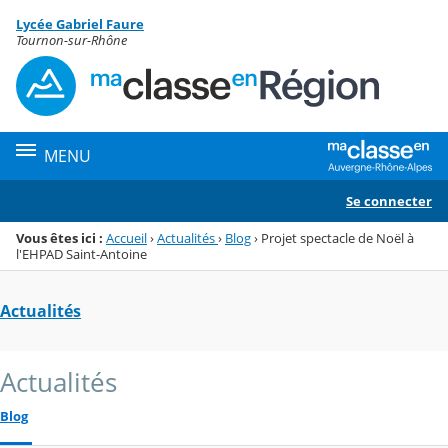
Panneau de gestion des cookies
Lycée Gabriel Faure
Menu de la rubrique
Contenu
Tournon-sur-Rhône
MENU
Se connecter
Vous êtes ici :
Accueil
›
Actualités
›
Blog
›
Projet spectacle de Noël à
l'EHPAD Saint-Antoine
Actualités
Actualités
Blog