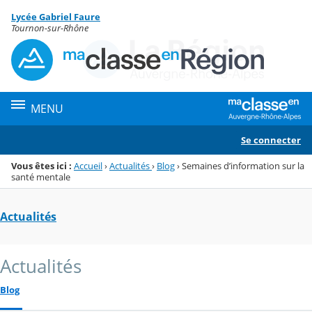
Panneau de gestion des cookies
Lycée Gabriel Faure
Menu de la rubrique
Contenu
Tournon-sur-Rhône
MENU
Se connecter
Vous êtes ici :
Accueil
›
Actualités
›
Blog
›
Semaines d’information sur la
santé mentale
Actualités
Actualités
Blog