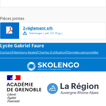
Pièces jointes
2-règlement srh
Télécharger
( .
pdf
,
157.79
ko
)
Lycée Gabriel Faure
Contacts
Mentions légales
Chartes d'utilisation
Données personnelles