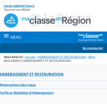
Panneau de gestion des cookies
Lycée Gabriel Faure
Menu de la rubrique
Contenu
Tournon-sur-Rhône
MENU
Se connecter
Vous êtes ici :
Accueil
›
HEBERGEMENT ET RESTAURATION
›
Blog
›
REGLEMENT HEBERGEMENT ET RESTAURATION
HEBERGEMENT ET RESTAURATION
Réservations des repas
Tarifs et Modalités d'Hébergement