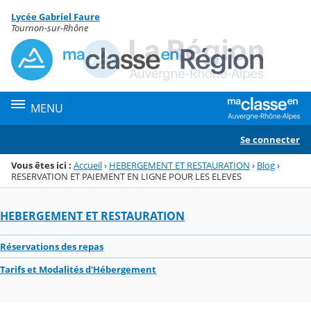
Panneau de gestion des cookies
Lycée Gabriel Faure
Menu de la rubrique
Contenu
Tournon-sur-Rhône
MENU
Se connecter
Vous êtes ici :
Accueil
›
HEBERGEMENT ET RESTAURATION
›
Blog
›
RESERVATION ET PAIEMENT EN LIGNE POUR LES ELEVES
HEBERGEMENT ET RESTAURATION
Réservations des repas
Tarifs et Modalités d'Hébergement