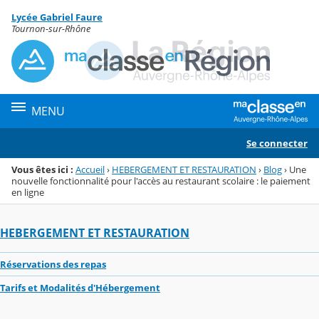
Panneau de gestion des cookies
Lycée Gabriel Faure
Menu de la rubrique
Contenu
Tournon-sur-Rhône
MENU
Se connecter
Vous êtes ici :
Accueil
›
HEBERGEMENT ET RESTAURATION
›
Blog
›
Une
nouvelle fonctionnalité pour l'accès au restaurant scolaire : le paiement
en ligne
HEBERGEMENT ET RESTAURATION
Réservations des repas
Tarifs et Modalités d'Hébergement