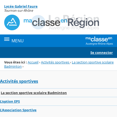
Panneau de gestion des cookies
Lycée Gabriel Faure
Menu de la rubrique
Contenu
Tournon-sur-Rhône
MENU
Se connecter
Vous êtes ici :
Accueil
›
Activités sportives
›
La section sportive scolaire
Badminton
›
Activités sportives
La section sportive scolaire Badminton
L'option EPS
L'Association Sportive