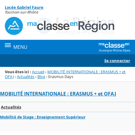
Panneau de gestion des cookies
Lycée Gabriel Faure
Menu de la rubrique
Contenu
Tournon-sur-Rhône
MENU
Se connecter
Vous êtes ici :
Accueil
›
MOBILITÉ INTERNATIONALE : ERASMUS + et
OFAJ
›
Actualités
›
Blog
›
Erasmus Days
MOBILITÉ INTERNATIONALE : ERASMUS + et OFAJ
Actualités
Mobilité de Stage : Enseignement Supérieur