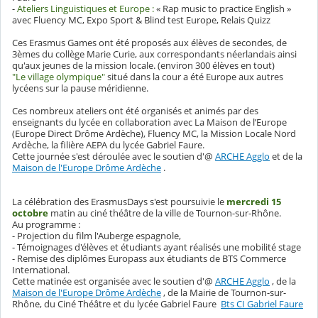
-
Ateliers Linguistiques et Europe :
« Rap music to practice English »
avec Fluency MC, Expo Sport & Blind test Europe, Relais Quizz
Ces Erasmus Games ont été proposés aux élèves de secondes, de
3èmes du collège Marie Curie, aux correspondants néerlandais ainsi
qu'aux jeunes de la mission locale. (environ 300 élèves en tout)
"Le village olympique"
situé dans la cour a été Europe aux autres
lycéens sur la pause méridienne.
Ces nombreux ateliers ont été organisés et animés par des
enseignants du lycée en collaboration avec La Maison de l’Europe
(Europe Direct Drôme Ardèche), Fluency MC, la Mission Locale Nord
Ardèche, la filière AEPA du lycée Gabriel Faure.
Cette journée s'est déroulée avec le soutien d'@
ARCHE Agglo
et de la
Maison de l'Europe Drôme Ardèche
.
La célébration des ErasmusDays s'est poursuivie le
mercredi 15
octobre
matin au ciné théâtre de la ville de Tournon-sur-Rhône.
Au programme :
- Projection du film l'Auberge espagnole,
- Témoignages d'élèves et étudiants ayant réalisés une mobilité stage
- Remise des diplômes Europass aux étudiants de BTS Commerce
International.
Cette matinée est organisée avec le soutien d'@
ARCHE Agglo
, de la
Maison de l'Europe Drôme Ardèche
, de la Mairie de Tournon-sur-
Rhône, du Ciné Théâtre et du lycée Gabriel Faure
Bts CI Gabriel Faure