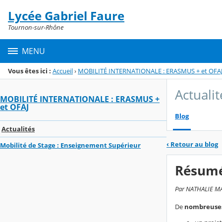
Lycée Gabriel Faure
Menu de la rubrique
Contenu
Tournon-sur-Rhône
MENU
Vous êtes ici :
Accueil
›
MOBILITÉ INTERNATIONALE : ERASMUS + et OFA
Actualit
MOBILITÉ INTERNATIONALE : ERASMUS +
et OFAJ
Blog
Actualités
‹
Retour au blog
Mobilité de Stage : Enseignement Supérieur
Résumé 
Par NATHALIE MAL
De
nombreuses