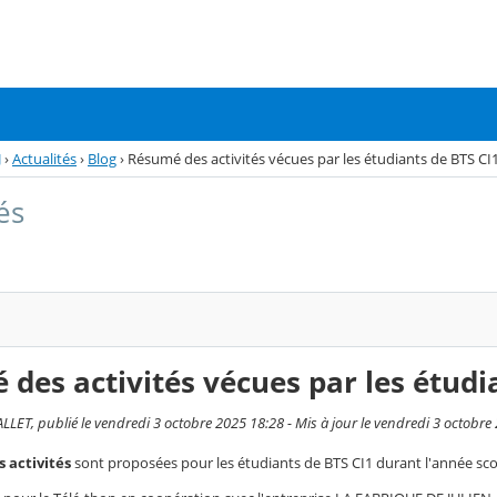
J
›
Actualités
›
Blog
›
Résumé des activités vécues par les étudiants de BTS C
és
des activités vécues par les étudi
LET, publié le vendredi 3 octobre 2025 18:28 - Mis à jour le vendredi 3 octobre
 activités
sont proposées pour les étudiants de BTS CI1 durant l'année scol