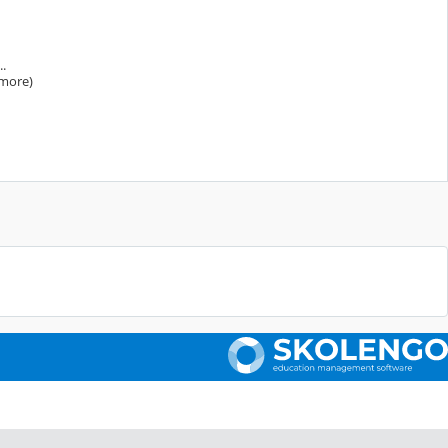
..
more)