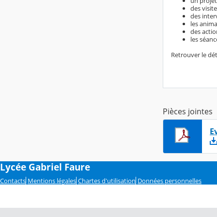
un projet
des visit
des inter
les anim
des actio
les séanc
Retrouver le dé
Pièces jointes
E
Lycée Gabriel Faure
Contacts
Mentions légales
Chartes d'utilisation
Données personnelles