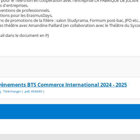
 pour le Télé-thon en coopération avec l'entreprise LA FABRIQUE DE JULIEN
es d'entreprises,
ventions de professionnels,
ations pour les ErasmusDays,
ns de promotions de la filière : salon Studyrama, Formum post-bac, JPO etc..
es théâtre avec Amandine Paillard (en collaboration avec le
Théâtre du Syco
tail dans le document en PJ
vènements BTS Commerce International 2024 - 2025
Télécharger
( .
pdf
,
456640
)