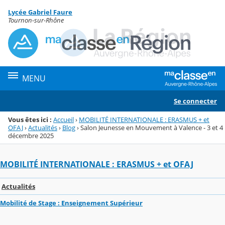
Panneau de gestion des cookies
Lycée Gabriel Faure
Menu de la rubrique
Contenu
Tournon-sur-Rhône
MENU
Se connecter
Vous êtes ici :
Accueil
›
MOBILITÉ INTERNATIONALE : ERASMUS + et
OFAJ
›
Actualités
›
Blog
›
Salon Jeunesse en Mouvement à Valence - 3 et 4
décembre 2025
MOBILITÉ INTERNATIONALE : ERASMUS + et OFAJ
Actualités
Mobilité de Stage : Enseignement Supérieur