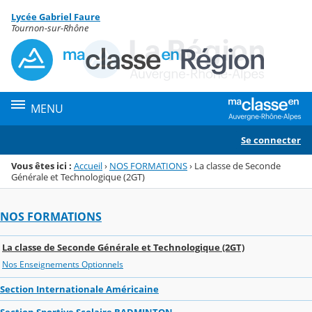
Panneau de gestion des cookies
Lycée Gabriel Faure
Menu de la rubrique
Contenu
Tournon-sur-Rhône
MENU
Se connecter
Vous êtes ici :
Accueil
›
NOS FORMATIONS
›
La classe de Seconde
Générale et Technologique (2GT)
NOS FORMATIONS
La classe de Seconde Générale et Technologique (2GT)
Nos Enseignements Optionnels
Section Internationale Américaine
Section Sportive Scolaire BADMINTON