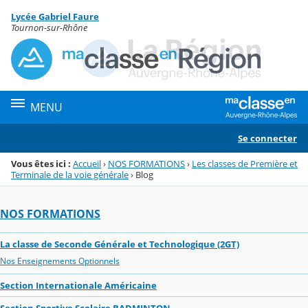
Panneau de gestion des cookies
Lycée Gabriel Faure
Menu de la rubrique
Contenu
Tournon-sur-Rhône
MENU
Se connecter
Vous êtes ici :
Accueil
›
NOS FORMATIONS
›
Les classes de Première et
Terminale de la voie générale
›
Blog
NOS FORMATIONS
La classe de Seconde Générale et Technologique (2GT)
Nos Enseignements Optionnels
Section Internationale Américaine
Section Sportive Scolaire BADMINTON