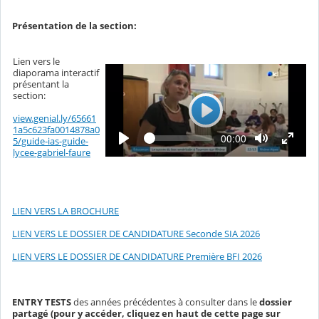
Présentation de la section:
Lien vers le
diaporama interactif
présentant la
section:
view.genial.ly/65661
L
1a5c623fa0014878a0
L
T
00:00
e
5/guide-ias-guide-
e
e
lycee-gabriel-faure
c
c
m
t
p
t
u
s
r
u
é
e
c
r
o
LIEN VERS LA BROCHURE
u
e
l
LIEN VERS LE DOSSIER DE CANDIDATURE Seconde SIA 2026
é
LIEN VERS LE DOSSIER DE CANDIDATURE Première BFI 2026
ENTRY TESTS
des années précédentes à consulter dans le
dossier
partagé (pour y accéder, cliquez en haut de cette page sur