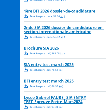
1ère BFI 2026 dossier-de-candidature
Télécharger
( .
docx
,
51.06
ko
)
2nde SIA 2026 dossier-de-candidature-en-
section-internationale-américaine
Télécharger
( .
docx
,
50.92
ko
)
Brochure SIA 2026
Télécharger
( .
pdf
,
363.08
ko
)
SIA entry test march 2025
Télécharger
( .
pdf
,
75.51
ko
)
BFI entry test march 2025
Télécharger
( .
pdf
,
46.98
ko
)
Lycee Gabriel FAURE_ SIA ENTRY
TEST_Epreuve Ecrite_Mars2024
Télécharger
( .
pdf
,
93.34
ko
)