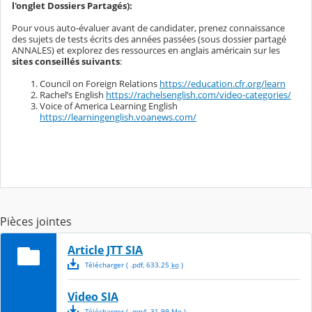
l'onglet Dossiers Partagés):
Pour vous auto-évaluer avant de candidater, prenez connaissance
des sujets de tests écrits des années passées (sous dossier partagé
ANNALES) et explorez des ressources en anglais américain sur les
sites conseillés suivants
:
Council on Foreign Relations
https://education.cfr.org/learn
Rachel’s English
https://rachelsenglish.com/video-categories/
Voice of America Learning English
https://learningenglish.voanews.com/
Pièces jointes
Article JTT SIA
Télécharger
( .
pdf
,
633.25
ko
)
Video SIA
Télécharger
( .
mp4
,
31.99
Mo
)