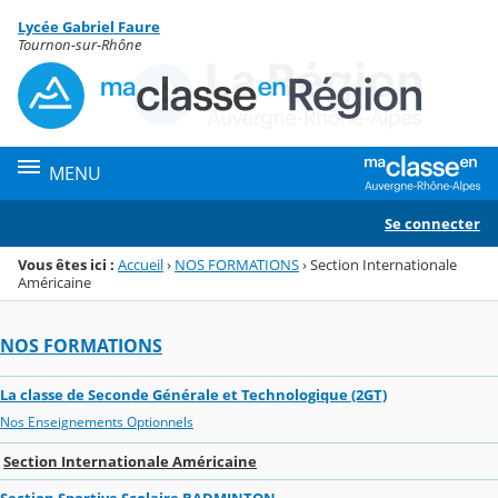
Panneau de gestion des cookies
Lycée Gabriel Faure
Menu de la rubrique
Contenu
Tournon-sur-Rhône
MENU
Se connecter
Vous êtes ici :
Accueil
›
NOS FORMATIONS
›
Section Internationale
Américaine
NOS FORMATIONS
La classe de Seconde Générale et Technologique (2GT)
Nos Enseignements Optionnels
Section Internationale Américaine
Section Sportive Scolaire BADMINTON