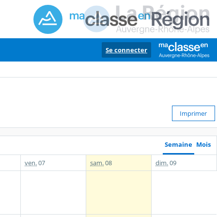
Se connecter
Imprimer
Semaine
Mois
ven.
07
sam.
08
dim.
09