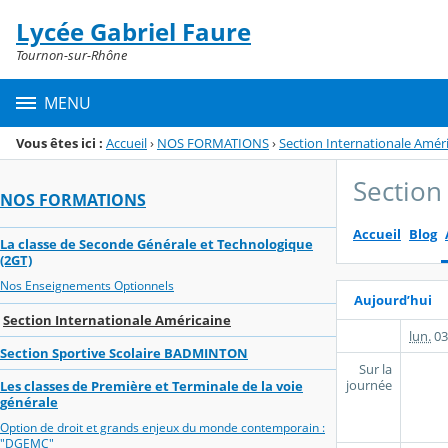
Panneau de gestion des cookies
Lycée Gabriel Faure
Menu de la rubrique
Contenu
Tournon-sur-Rhône
MENU
Vous êtes ici :
Accueil
›
NOS FORMATIONS
›
Section Internationale Amér
Section
NOS FORMATIONS
Accueil
Blog
La classe de Seconde Générale et Technologique
(2GT)
Nos Enseignements Optionnels
Aujourd’hui
Section Internationale Américaine
lun.
03
Section Sportive Scolaire BADMINTON
Sur la
journée
Les classes de Première et Terminale de la voie
générale
Option de droit et grands enjeux du monde contemporain :
"DGEMC"