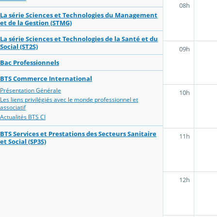
08h
La série Sciences et Technologies du Management
et de la Gestion (STMG)
La série Sciences et Technologies de la Santé et du
Social (ST2S)
09h
Bac Professionnels
BTS Commerce International
Présentation Générale
10h
Les liens privilégiés avec le monde professionnel et
associatif
Actualités BTS CI
BTS Services et Prestations des Secteurs Sanitaire
11h
et Social (SP3S)
12h