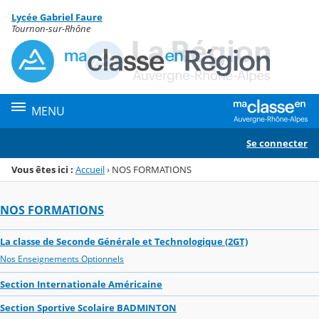
Panneau de gestion des cookies
Lycée Gabriel Faure
Menu de la rubrique
Contenu
Tournon-sur-Rhône
MENU
Se connecter
Vous êtes ici :
Accueil
›
NOS FORMATIONS
NOS FORMATIONS
La classe de Seconde Générale et Technologique (2GT)
Nos Enseignements Optionnels
Section Internationale Américaine
Section Sportive Scolaire BADMINTON