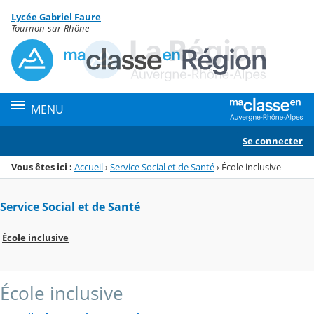
Panneau de gestion des cookies
Lycée Gabriel Faure
Menu de la rubrique
Contenu
Tournon-sur-Rhône
MENU
Se connecter
Vous êtes ici :
Accueil
›
Service Social et de Santé
›
École inclusive
Service Social et de Santé
École inclusive
École inclusive