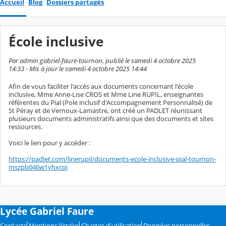
Accueil
Blog
Dossiers partagés
École inclusive
Par admin gabriel-faure-tournon, publié le samedi 4 octobre 2025
14:33 - Mis à jour le samedi 4 octobre 2025 14:44
Afin de vous faciliter l'accès aux documents concernant l'école
inclusive, Mme Anne-Lise CROS et Mme Line RUPIL, enseignantes
référentes du Pial (Pole inclusif d'Accompagnement Personnalisé) de
St Péray et de Vernoux-Lamastre, ont créé un PADLET réunissant
plusieurs documents administratifs ainsi que des documents et sites
ressources.
Voici le lien pour y accéder :
https://padlet.com/linerupil/documents-ecole-inclusive-pial-tournon-
mszpb046w1yhxcqi
Lycée Gabriel Faure
Contacts
Mentions légales
Chartes d'utilisation
Données personnelles