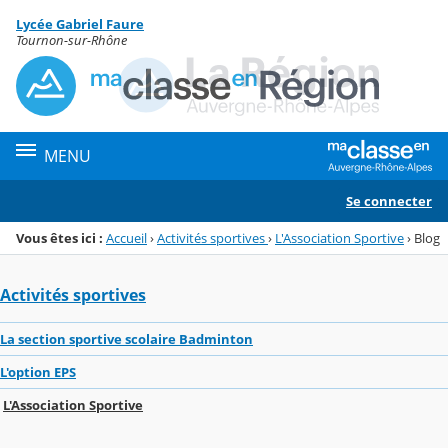
Panneau de gestion des cookies
Lycée Gabriel Faure
Menu de la rubrique
Contenu
Tournon-sur-Rhône
MENU
Se connecter
Vous êtes ici :
Accueil
›
Activités sportives
›
L'Association Sportive
›
Blog
Activités sportives
La section sportive scolaire Badminton
L'option EPS
L'Association Sportive