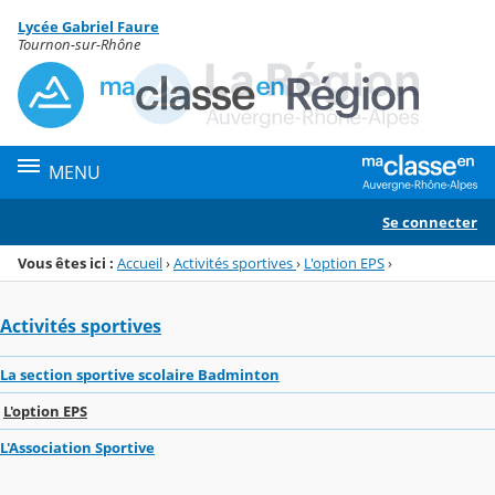
Panneau de gestion des cookies
Lycée Gabriel Faure
Menu de la rubrique
Contenu
Tournon-sur-Rhône
MENU
Se connecter
Vous êtes ici :
Accueil
›
Activités sportives
›
L'option EPS
›
Activités sportives
La section sportive scolaire Badminton
L'option EPS
L'Association Sportive